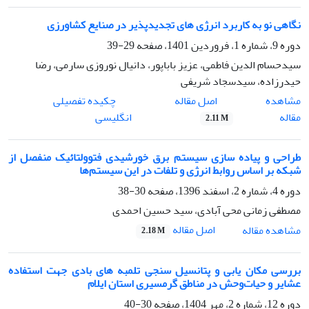
نگاهی نو به کاربرد انرژی های تجدیدپذیر در صنایع کشاورزی
دوره 9، شماره 1، فروردین 1401، صفحه
29-39
سیدحسام الدین فاطمی، عزیز باباپور، دانیال نوروزی سارمی، رضا
حیدرزاده، سیدسجاد شریفی
اصل مقاله
مشاهده
چکیده تفصیلی
مقاله
انگلیسی
2.11 M
طراحی و پیاده سازی سیستم برق خورشیدی فتوولتائیک منفصل از
شبکه بر اساس روابط انرژی و تلفات در این سیستم‌ها
دوره 4، شماره 2، اسفند 1396، صفحه
30-38
مصطفی زمانی محی آبادی، سید حسین احمدی
اصل مقاله
مشاهده مقاله
2.18 M
بررسی مکان‏ یابی و پتانسیل‏ سنجی تلمبه‏ های بادی جهت استفاده
عشایر و حیات‌وحش در مناطق گرمسیری استان ایلام
دوره 12، شماره 2، مهر 1404، صفحه
30-40