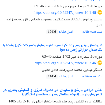
دوره 10، شماره 1، فروردین 1402، صفحه
46-69
https://doi.org/10.52547/jrenew.10.1.46
محسن پیام فر، خشایار سیدشکری، معصومه شجاعی، نازی محمدزاده
اصل
اصل مقاله
مشاهده مقاله
1.51 M
شبیه‌سازی و بررسی عملکرد سیستم سرمایش دسیکنت کوپل شده با
یک مبدل حرارتی زمین به هوا
دوره 10، شماره 2، مهر 1402، صفحه
46-63
https://doi.org/10.52547/jrenew.10.2.46
عسگر مینایی، محمد غنی زاده، هادی غائبی
اصل مقاله
مشاهده مقاله
2.94 M
نقش طراحی بازشو و سایبان در مصرف انرژی و آسایش بصری در
کلاس‌های درس (نمونه مطالعاتی مدرسه ملاصدرا-گرگان)
مقالات آماده انتشار، پذیرفته شده، انتشار آنلاین از
16 خرداد 1405