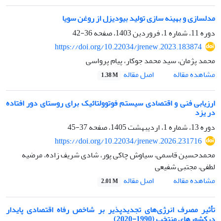
مدلسازی و بهینه سازی تولید بیودیزل از روغن سویا
دوره 11، شماره 1، فروردین 1403، صفحه
36-42
https://doi.org/10.22034/jrenew.2023.183874
محمد پژمان، سید محمد جوکار، پیام پرواسی
اصل مقاله
مشاهده مقاله
1.38 M
ارزیابی فنی و اقتصادی سیستم فوتوولتائیک برای روستای دور افتاده
در یزد
دوره 13، شماره 1، اردیبهشت 1405، صفحه
37-45
https://doi.org/10.22034/jrenew.2026.231716
محمدحسین قاسمی، سیاوش چاکی پور، شادی شریف زاده، مرضیه
لطفی، مجتبی شفیعی
اصل مقاله
مشاهده مقاله
2.01 M
تأثیر مصرف انرژی‌های تجدیدپذیر بر شاخص رفاه اقتصادی پایدار
درکشورهای منتخب (1990-2020)