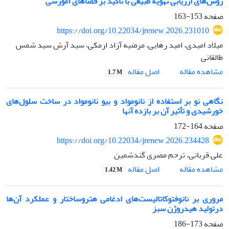
روش‌های ارزیابی تهویه طبیعی با تاکید بر فضاهای آموزشی
صفحه
153-163
https://doi.org/10.22034/jrenew.2026.231010
میلاد امیدی، امید رهایی، مرضیه آزاد ارمکی، سید آرش سید شمس
طالقانی
اصل مقاله
مشاهده مقاله
1.7 M
نگاهی نو بر استفاده از نانو‌مواد و بیو نانومواد در ساخت سلول‌های
خورشیدی و تأثیر آن بر بازده آنها
صفحه
164-172
https://doi.org/10.22034/jrenew.2026.234428
علی قربانی، ترحم مصری گندشمین
اصل مقاله
مشاهده مقاله
1.42 M
مروری بر نانوفتوکاتالیست‌های ادغامی هتروساختار و عملکرد آن‌ها
درتولید هیدروژن سبز
صفحه
173-186