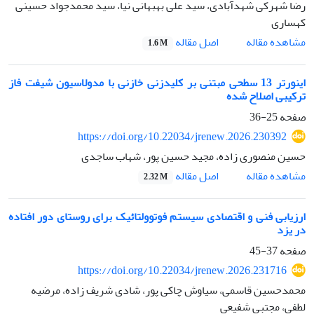
رضا شهرکی شهدآبادی، سید علی بهبهانی نیا، سید محمدجواد حسینی
کهساری
اصل مقاله
مشاهده مقاله
1.6 M
اینورتر 13 سطحی مبتنی بر کلیدزنی خازنی با مدولاسیون شیفت فاز
ترکیبی اصلاح شده
صفحه
25-36
https://doi.org/10.22034/jrenew.2026.230392
حسین منصوری زاده، مجید حسین پور، شهاب ساجدی
اصل مقاله
مشاهده مقاله
2.32 M
ارزیابی فنی و اقتصادی سیستم فوتوولتائیک برای روستای دور افتاده
در یزد
صفحه
37-45
https://doi.org/10.22034/jrenew.2026.231716
محمدحسین قاسمی، سیاوش چاکی پور، شادی شریف زاده، مرضیه
لطفی، مجتبی شفیعی