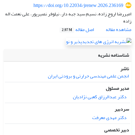
https://doi.org/10.22034/jrenew.2026.236169
امیررضا اروج زاده، نسیم سید جبه دار، نیلوفر نصیرپور، علی نعمت اله
زاده
اصل مقاله
مشاهده مقاله
2.97 M
شناسنامه نشریه
ناشر
انجمن علمی مهندسی حرارتی و برودتی ایران
مدیر مسئول
دکتر عبدالرزاق کعبی نژادیان
سردبیر
دکتر مهدی معرفت
دبیر تخصصی