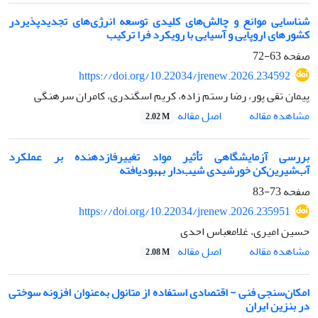
شناسایی موانع و چالش‌های کلیدی توسعه انرژی‌های تجدیدپذیردر
کشورهای اروپایی و آسیایی با رویکرد فرا ترکیب
صفحه
63-72
https://doi.org/10.22034/jrenew.2026.234592
پیمان تقی پور، رضا رستم زاده، کریم اسگندری، کامران سرهنگی
اصل مقاله
مشاهده مقاله
2.02 M
بررسی آزمایشگاهی تأثیر مواد تغییرفازدهنده بر عملکرد
آب‌شیرین‌کن خورشیدی شیب‌دار بهبودیافته
صفحه
73-83
https://doi.org/10.22034/jrenew.2026.235951
حسین امیری، غلامعباس احدی
اصل مقاله
مشاهده مقاله
2.08 M
امکان‌سنجی فنی - اقتصادی استفاده از متانول به‌عنوان افزونه سوختی
در بنزین ایران