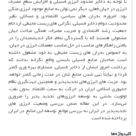
با توجه به ذخایر محدود انرژی فسیلی و افزایش سطح مصرف
انرژی در جهان فعلی، دیگر نمی توان به منابع موجود انرژی متکی
بود. امروزه، بحران های سیاسی، اقتصادی و مسائلی نظیر
محدودیت دوام ذخایر فسیلی، نگرانی های زیست محیطی، ازدحام
جمعیت، رشد اقتصادی و ضریب مصرف، همگی مباحث جهان
مشمولی هستند که با گستردگی تمام، فکر اندیشمندان را در
یافتن راهکارهای مناسب در حل مناسب معضلات انرژی در جهان،
به خصوص بحران های زیست محیطی، به خود مشغول داشته
است. صاحبان منابع فسیلی بایستی واقع نگرانه بدانند که
برداشت امروز ایشان از ذخایر فسیلی، مستلزم بهره وری کمتر
فردا و نهایتاً تهی شدن منابع شان در مدت زمانی کمتر خواهد
بود. مزیت های انرژی‌های تجدیدپذیر و همچنین جهت‌گیری نظام
جمهوری اسلامی ایران در حرکت به سمت اقتصاد بدون نفت،
اولویت بخشی به توسعه انرژی‌های تجدید پذیر را ضروری
می‌سازد. در این مقاله ضمن بررسی وضعیت انرژی های
تجدیدپذیر در ایران به بررسی موانع توسعه این منابع در ایران
پرداخته شده است.
کلیدواژه‌ها