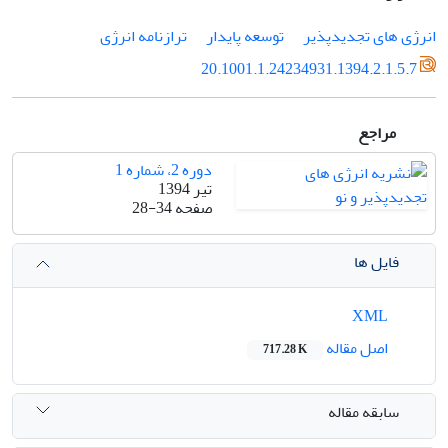
انرژی های تجدیدپذیر
توسعه پایدار
ترازنامه انرژی
20.1001.1.24234931.1394.2.1.5.7
مراجع
دوره 2، شماره 1
تیر 1394
صفحه
28-34
فایل ها
XML
اصل مقاله
717.28 K
سابقه مقاله