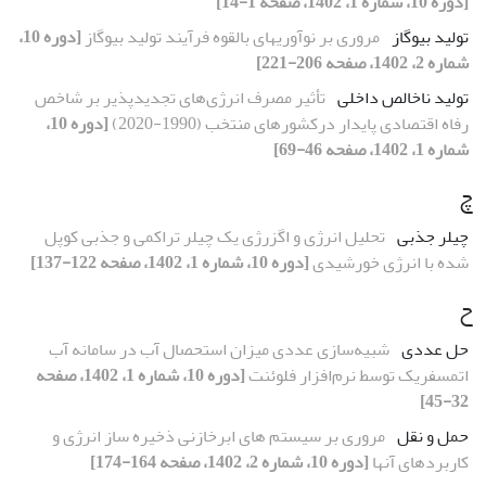
[دوره 10، شماره 1، 1402، صفحه 1-14]
تولید بیوگاز
مروری بر نوآوری‎های بالقوه فرآیند تولید بیوگاز
[دوره 10،
شماره 2، 1402، صفحه 206-221]
تولید ناخالص داخلی
تأثیر مصرف انرژی‌های تجدیدپذیر بر شاخص
رفاه اقتصادی پایدار درکشورهای منتخب (1990-2020)
[دوره 10،
شماره 1، 1402، صفحه 46-69]
چ
چیلر جذبی
تحلیل انرژی و اگزرژی یک چیلر تراکمی و جذبی کوپل
شده با انرژی خورشیدی
[دوره 10، شماره 1، 1402، صفحه 122-137]
ح
حل عددی
شبیه‌سازی عددی میزان استحصال آب در سامانه آب
اتمسفریک توسط نرم‌افزار فلوئنت
[دوره 10، شماره 1، 1402، صفحه
32-45]
حمل و نقل
مروری بر سیستم های ابرخازنی ذخیره‏ ساز انرژی و
کاربردهای آن‏ها
[دوره 10، شماره 2، 1402، صفحه 164-174]