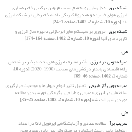
شبکه برق
مدل‌سازی و تجمیع سیستم نوین ترکیبی ذخیره‌سازی
انرژی هوای فشرده و هیدروالکتریکی تلمبه ذخیره‌ای در شبکه انرژی
باد
[دوره 10، شماره 2، 1402، صفحه 1-24]
شبکه برق
مروری بر سیستم های ابرخازنی ذخیره‏ ساز انرژی و
کاربردهای آن‏ها
[دوره 10، شماره 2، 1402، صفحه 164-174]
ص
صرفه‌جویی در انرژی
تأثیر مصرف انرژی‌های تجدیدپذیر بر شاخص
رفاه اقتصادی پایدار درکشورهای منتخب (1990-2020)
[دوره 10،
شماره 1، 1402، صفحه 46-69]
صرفه‌‌جویی گاز طبیعی
تحلیل تاثیر انواع دیوارها و موقعیت قرارگیری
ساختمان در انرژی مصرفی و طراحی آبگرمکن خورشیدی: مطالعه
موردی شهر اندیشه
[دوره 10، شماره 2، 1402، صفحه 25-35]
ض
ضریب برآ
مطالعه عددی و آزمایشگاهی ایرفویل ناکا در اعداد
رینولدز پایین جهت استفاده در میکروتوربین بادی عمود محور