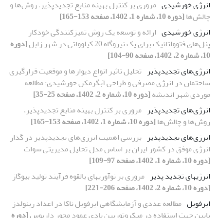
انرژی خورشیدی
مروری بر کنترل بهینه منابع تجدیدپذیر، روش‌ها و
چالش‌ها
[دوره 10، شماره 1، 1402، صفحه 153-165]
انرژی خورشیدی
ارائه و توسعه یک روش تمیزکنندگی خودکار
پنل‌های فتوولتائیک برای یک نیروگاه 20 کیلوواتی در شهر زابل
[دوره
10، شماره 2، 1402، صفحه 90-104]
انرژی‌‌های تجدیدپذیر
تحلیل تاثیر انواع دیوارها و موقعیت قرارگیری
ساختمان در انرژی مصرفی و طراحی آبگرمکن خورشیدی: مطالعه
موردی شهر اندیشه
[دوره 10، شماره 2، 1402، صفحه 25-35]
انرژی‌های تجدیدپذیر
مروری بر کنترل بهینه منابع تجدیدپذیر،
روش‌ها و چالش‌ها
[دوره 10، شماره 1، 1402، صفحه 153-165]
انرژی‌های تجدیدپذیر
بررسی اهمیت انرژی‌های تجدیدپذیر در گذار
انرژی موفق در کشور ایران بر اساس مدل تحلیل مدیریتی سوات
[دوره 10، شماره 1، 1402، صفحه 97-109]
انرژی‏های تجدید پذیر
مروری بر نوآوری‎های بالقوه فرآیند تولید بیوگاز
[دوره 10، شماره 2، 1402، صفحه 206-221]
ایرفویل
مطالعه عددی و آزمایشگاهی ایرفویل ناکا در اعداد رینولدز
پایین جهت استفاده در میکروتوربین بادی عمود محور داریوس
[دوره