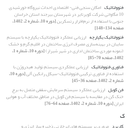
فتوولتائیک
امکان سنجی فنی- اقتصادی احداث نیروگاه خورشیدی
10 مگاواتی شرکت کویرتایر در شهرستان بیرجند استان خراسان
جنوبی با استفاده از نرم‌افزار رتسکرین
[دوره 10، شماره 2، 1402،
صفحه 134-148]
فتوولتائیک یکپارچه
ارزیابی عملکرد فتوولتائیک یکپارچه با سیستم
سایبان در بهینه‌سازی مصرف انرژی ساختمان در اقلیم گرم و خشک
(نمونه موردی ساختمان اداری در شهر شیراز)
[دوره 10، شماره 1،
1402، صفحه 70-85]
فناوری فتوولتائیک
ارزیابی عملکردی سیستم تولید هیدروژن با
استفاده از فناوری ترکیبی فتوولتائیک-سیکل رانکین آلی
[دوره 10،
شماره 2، 1402، صفحه 36-45]
فن کویل
ارزیابی عملکرد سیستم سرمایش سقفی متصل به برج
خنک کن در مقایسه با سیستم فن کویل در مناطق مختلف آب و هوایی
ایران
[دوره 10، شماره 2، 1402، صفحه 64-76]
ک
کاربرد
مروری بر سیستم های ابرخازنی ذخیره‏ ساز انرژی و