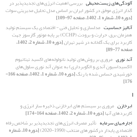
آلودگی‌های زیست‌محیطی
بررسی اهمیت انرژی‌های تجدیدپذیر در
گذار انرژی موفق در کشور ایران بر اساس مدل تحلیل مدیریتی سوات
[دوره 10، شماره 1، 1402، صفحه 97-109]
آنالیز حساسیت
مدلسازی و تحلیل فنی - اقتصادی یک سیستم تولید
همزمان برق، حرارت و برودت (CCHP) بر پایه موتور گازسوز جهت
کاربرد برای یک گلخانه در شهر تهران
[دوره 10، شماره 2، 1402،
صفحه 77-89]
آند نوری
مروری بر روش‌‌های تولید نانولوله‌‌های اکسید تیتانیوم
(اکسیداسیون آندی و الگوبرداری) به عنوان آند نوری سلول‌‌های
خورشیدی حساس شده با رنگ
[دوره 10، شماره 1، 1402، صفحه 166-
176]
ا
ابرخازن
مروری بر سیستم های ابرخازنی ذخیره‏ ساز انرژی و
کاربردهای آن‏ها
[دوره 10، شماره 2، 1402، صفحه 164-174]
اجاره‌بهای سرمایه
تأثیر مصرف انرژی‌های تجدیدپذیر بر شاخص رفاه
اقتصادی پایدار درکشورهای منتخب (1990-2020)
[دوره 10، شماره