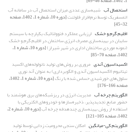
1، 1402، صفحه 46-69]
استحصال آب
شبیه‌سازی عددی میزان استحصال آب در سامانه آب
اتمسفریک توسط نرم‌افزار فلوئنت
[دوره 10، شماره 1، 1402، صفحه
32-45]
اقلیم گرم و خشک
ارزیابی عملکرد فتوولتائیک یکپارچه با سیستم
سایبان در بهینه‌سازی مصرف انرژی ساختمان در اقلیم گرم و خشک
(نمونه موردی ساختمان اداری در شهر شیراز)
[دوره 10، شماره 1،
1402، صفحه 70-85]
اکسیداسیون آندی
مروری بر روش‌‌های تولید نانولوله‌‌های اکسید
تیتانیوم (اکسیداسیون آندی و الگوبرداری) به عنوان آند نوری
سلول‌‌های خورشیدی حساس شده با رنگ
[دوره 10، شماره 1، 1402،
صفحه 166-176]
الگوریتم چرخه آب
مدیریت انرژی در ریزشبکه‌های برق هوشمند با
حضور منابع تجدیدپذیر، ذخیره‌سازها و خودروهای الکتریکی با
استفاده از روش بهینه‌سازی چندهدفه چرخه آب
[دوره 10، شماره 2،
1402، صفحه 105-121]
الگوریتم کی-میانگین
امکان‌ سنجی محرومیت زدایی توسط تولید