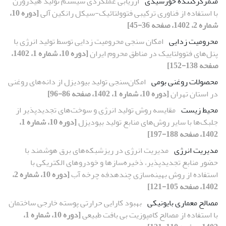
متمرکزکننده خورشیدی
ارزیابی عملکردی سیستم تولید هیدروژن
با استفاده از فناوری ترکیبی فتوولتائیک-سیکل رانکین آلی
[دوره 10،
شماره 2، 1402، صفحه 36-45]
محرومیت زدایی
امکان‌ سنجی محرومیت زدایی توسط تولید انرژی با
پنل‌های فتوولتاییک در مناطق محروم ایران
[دوره 10، شماره 1، 1402،
صفحه 138-152]
محصولات روغنی بومی
امکان‌‌سنجی تولید بیودیزل از دانه‌‌های روغنی
در استان تهران
[دوره 10، شماره 1، 1402، صفحه 86-96]
محیط زیست
مقایسه روش تولید انرژی و سوخت‌های تجدیدپذیر از
جلبک‌ها با سایر روش‌های منابع تولید بیودیزل
[دوره 10، شماره 1،
1402، صفحه 188-197]
مدیریت انرژی
مدیریت انرژی در ریزشبکه‌های برق هوشمند با
حضور منابع تجدیدپذیر، ذخیره‌سازها و خودروهای الکتریکی با
استفاده از روش بهینه‌سازی چندهدفه چرخه آب
[دوره 10، شماره 2،
1402، صفحه 105-121]
مصالح معماری بایونیکی
بهبود کارایی حرارتی پوسته خارجی ساختمان
با استفاده از مصالح کامپوزیت بی بافت طبیعی
[دوره 10، شماره 1،