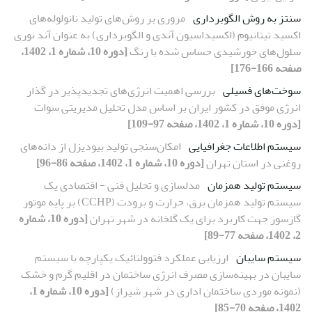
سنتز به روش الگوبرداری
مروری بر روش‌‌های تولید نانولوله‌‌های
اکسید تیتانیوم (اکسیداسیون آندی و الگوبرداری) به عنوان آند نوری
سلول‌‌های خورشیدی حساس شده با رنگ
[دوره 10، شماره 1، 1402،
صفحه 166-176]
سوخت‌های فسیلی
بررسی اهمیت انرژی‌های تجدیدپذیر در گذار
انرژی موفق در کشور ایران بر اساس مدل تحلیل مدیریتی سوات
[دوره 10، شماره 1، 1402، صفحه 97-109]
سیستم اطلاعات جغرافیایی
امکان‌‌سنجی تولید بیودیزل از دانه‌‌های
روغنی در استان تهران
[دوره 10، شماره 1، 1402، صفحه 86-96]
سیستم تولید همزمان
مدلسازی و تحلیل فنی - اقتصادی یک
سیستم تولید همزمان برق، حرارت و برودت (CCHP) بر پایه موتور
گازسوز جهت کاربرد برای یک گلخانه در شهر تهران
[دوره 10، شماره
2، 1402، صفحه 77-89]
سیستم سایبان
ارزیابی عملکرد فتوولتائیک یکپارچه با سیستم
سایبان در بهینه‌سازی مصرف انرژی ساختمان در اقلیم گرم و خشک
(نمونه موردی ساختمان اداری در شهر شیراز)
[دوره 10، شماره 1،
1402، صفحه 70-85]