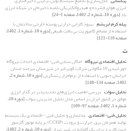
پیکسایی
مدل‌سازی و تجمیع سیستم نوین ترکیبی ذخیره‌سازی
انرژی هوای فشرده و هیدروالکتریکی تلمبه ذخیره‌ای در شبکه انرژی
باد
[دوره 10، شماره 2، 1402، صفحه 1-24]
پیله کرم ابریشم
بهبود کارایی حرارتی پوسته خارجی ساختمان با
استفاده از مصالح کامپوزیت بی بافت طبیعی
[دوره 10، شماره 1، 1402،
صفحه 110-121]
ت
تحلیل اقتصادی نیروگاه
امکان سنجی فنی- اقتصادی احداث نیروگاه
خورشیدی 10 مگاواتی شرکت کویرتایر در شهرستان بیرجند استان
خراسان جنوبی با استفاده از نرم‌افزار رتسکرین
[دوره 10، شماره 2،
1402، صفحه 134-148]
تحلیل سوات
بررسی اهمیت انرژی‌های تجدیدپذیر در گذار انرژی
موفق در کشور ایران بر اساس مدل تحلیل مدیریتی سوات
[دوره 10،
شماره 1، 1402، صفحه 97-109]
تحلیل فنی- اقتصادی
مدلسازی و تحلیل فنی - اقتصادی یک سیستم
تولید همزمان برق، حرارت و برودت (CCHP) بر پایه موتور گازسوز
جهت کاربرد برای یک گلخانه در شهر تهران
[دوره 10، شماره 2، 1402،