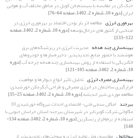
خنک کن در مقایسه با سیستم فن کویل در مناطق مختلف آب و هوایی
ایران
[دوره 10، شماره 2، 1402، صفحه 64-76]
بهره‌وری انرژی
مطالعه اثر باز بودن اقتصاد بر بهره‌وری انرژی در
منتخبی از کشورهای درحال‌توسعه
[دوره 10، شماره 2، 1402، صفحه
122-133]
بهینه‌سازی چند هدفه
مدیریت انرژی در ریزشبکه‌های برق
هوشمند با حضور منابع تجدیدپذیر، ذخیره‌سازها و خودروهای
الکتریکی با استفاده از روش بهینه‌سازی چندهدفه چرخه آب
[دوره
10، شماره 2، 1402، صفحه 105-121]
بهینه‌‌سازی مصرف انرژی
تحلیل تاثیر انواع دیوارها و موقعیت
قرارگیری ساختمان در انرژی مصرفی و طراحی آبگرمکن خورشیدی:
مطالعه موردی شهر اندیشه
[دوره 10، شماره 2، 1402، صفحه 25-35]
بیرجند
امکان سنجی فنی- اقتصادی احداث نیروگاه خورشیدی 10
مگاواتی شرکت کویرتایر در شهرستان بیرجند استان خراسان جنوبی با
استفاده از نرم‌افزار رتسکرین
[دوره 10، شماره 2، 1402، صفحه 134-
148]
بیواتانول
مقایسه روش تولید انرژی و سوخت‌های تجدیدپذیر از