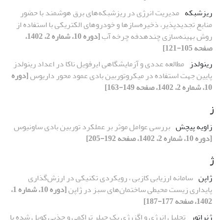
ریزشبکه
مدیریت انرژی در ریزشبکه‌های برق هوشمند با حضور
منابع تجدیدپذیر، ذخیره‌سازها و خودروهای الکتریکی با استفاده از
روش بهینه‌سازی چندهدفه چرخه آب
[دوره 10، شماره 2، 1402،
صفحه 105-121]
رینولدز
مطالعه عددی و آزمایشگاهی ایرفویل ناکا در اعداد رینولدز
پایین جهت استفاده در میکروتوربین بادی عمود محور داریوس
[دوره
10، شماره 2، 1402، صفحه 149-163]
ز
زاویه پیچش
بررسی عوامل موثر بر عملکرد توربین بادی ساونیوس
[دوره 10، شماره 2، 1402، صفحه 192-205]
ژ
ژاپن
سامانه ارزیابی کازبی ، رویکردی تکنیکی در ارزش‌گذاری
پایداری زیست محیطی ساختمان‌های سبز در ژاپن
[دوره 10، شماره 1،
1402، صفحه 177-187]
ژنراتور
تحلیل انرژی و اگزرژی یک چیلر تراکمی و جذبی کوپل شده با