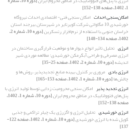
انرژی با پنل‌های فتوولتاییک در مناطق محروم ایران
[دوره 10، شماره
1، 1402، صفحه 138-152]
امکان‌سنجی احداث
امکان سنجی فنی- اقتصادی احداث نیروگاه
خورشیدی 10 مگاواتی شرکت کویرتایر در شهرستان بیرجند استان
خراسان جنوبی با استفاده از نرم‌افزار رتسکرین
[دوره 10، شماره 2،
1402، صفحه 134-148]
انرژی
تحلیل تاثیر انواع دیوارها و موقعیت قرارگیری ساختمان در
انرژی مصرفی و طراحی آبگرمکن خورشیدی: مطالعه موردی شهر
اندیشه
[دوره 10، شماره 2، 1402، صفحه 25-35]
انرژی بادی
مروری بر کنترل بهینه منابع تجدیدپذیر، روش‌ها و
چالش‌ها
[دوره 10، شماره 1، 1402، صفحه 153-165]
انرژی تجدید پذیر
امکان‌ سنجی محرومیت زدایی توسط تولید انرژی با
پنل‌های فتوولتاییک در مناطق محروم ایران
[دوره 10، شماره 1، 1402،
صفحه 138-152]
انرژی خورشیدی
تحلیل انرژی و اگزرژی یک چیلر تراکمی و جذبی
کوپل شده با انرژی خورشیدی
[دوره 10، شماره 1، 1402، صفحه 122-
137]