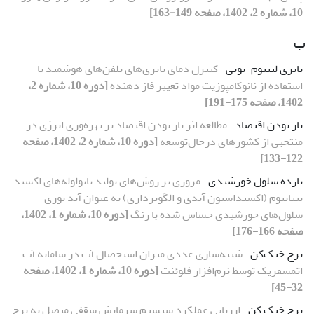
10، شماره 2، 1402، صفحه 149-163]
ب
باتری لیتیوم-یونی
کنترل دمای باتری‌های تلفن‌های هوشمند با
استفاده از نانوکامپوزیت مواد تغییر فاز دهنده
[دوره 10، شماره 2،
1402، صفحه 175-191]
باز بودن اقتصاد
مطالعه اثر باز بودن اقتصاد بر بهره‌وری انرژی در
منتخبی از کشورهای درحال‌توسعه
[دوره 10، شماره 2، 1402، صفحه
122-133]
بازده سلول خورشیدی
مروری بر روش‌‌های تولید نانولوله‌‌های اکسید
تیتانیوم (اکسیداسیون آندی و الگوبرداری) به عنوان آند نوری
سلول‌‌های خورشیدی حساس شده با رنگ
[دوره 10، شماره 1، 1402،
صفحه 166-176]
برج خنک‌کن
شبیه‌سازی عددی میزان استحصال آب در سامانه آب
اتمسفریک توسط نرم‌افزار فلوئنت
[دوره 10، شماره 1، 1402، صفحه
32-45]
برج خنک کن
ارزیابی عملکرد سیستم سرمایش سقفی متصل به برج