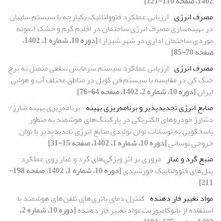
1402، صفحه 110-121]
مصرف انرژی
ارزیابی عملکرد فتوولتائیک یکپارچه با سیستم سایبان
در بهینه‌سازی مصرف انرژی ساختمان در اقلیم گرم و خشک (نمونه
موردی ساختمان اداری در شهر شیراز)
[دوره 10، شماره 1، 1402،
صفحه 70-85]
مصرف انرژی
ارزیابی عملکرد سیستم سرمایش سقفی متصل به برج
خنک کن در مقایسه با سیستم فن کویل در مناطق مختلف آب و هوایی
ایران
[دوره 10، شماره 2، 1402، صفحه 64-76]
منابع انرژی تجدیدپذیر و برنامه‌ریزی بهینه
برنامه‌ریزی بهینه شارژ/
دشارژ خودروهای الکتریکی در پارکینگ‌های هوشمند به منظور
پاسخگویی به نوسانات توان تولیدی منابع انرژی تجدیدپذیر با توان
خروجی نوسانی
[دوره 10، شماره 1، 1402، صفحه 15-31]
منبع گرد و غبار
مروری بر اثر ویژگی‌های گرد و غبار روی عملکرد
پنل‌های فتوولتاییک خورشیدی
[دوره 10، شماره 1، 1402، صفحه 198-
211]
مواد تغییر فاز دهنده
کنترل دمای باتری‌های تلفن‌های هوشمند با
استفاده از نانوکامپوزیت مواد تغییر فاز دهنده
[دوره 10، شماره 2،