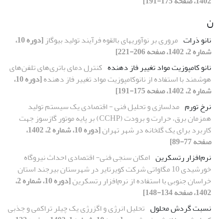
1402، صفحه 175-191]
ن
نانو ذرات
مروری بر نوآوری‎های بالقوه فرآیند تولید بیوگاز
[دوره 10،
شماره 2، 1402، صفحه 206-221]
نانو کامپوزیت مواد تغییر فاز دهنده
کنترل دمای باتری‌های تلفن‌های
هوشمند با استفاده از نانوکامپوزیت مواد تغییر فاز دهنده
[دوره 10،
شماره 2، 1402، صفحه 175-191]
نرخ تورم
مدلسازی و تحلیل فنی - اقتصادی یک سیستم تولید
همزمان برق، حرارت و برودت (CCHP) بر پایه موتور گازسوز جهت
کاربرد برای یک گلخانه در شهر تهران
[دوره 10، شماره 2، 1402،
صفحه 77-89]
نرم‌افزار رتسکرین
امکان سنجی فنی- اقتصادی احداث نیروگاه
خورشیدی 10 مگاواتی شرکت کویرتایر در شهرستان بیرجند استان
خراسان جنوبی با استفاده از نرم‌افزار رتسکرین
[دوره 10، شماره 2،
1402، صفحه 134-148]
نسبت گردش محلول
تحلیل انرژی و اگزرژی یک چیلر تراکمی و جذبی