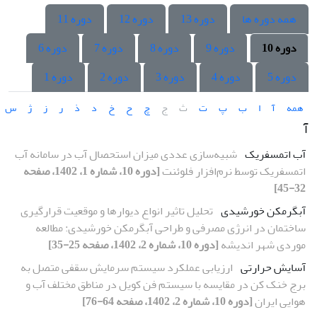
همه دوره ها
دوره 13
دوره 12
دوره 11
دوره 10
دوره 9
دوره 8
دوره 7
دوره 6
دوره 5
دوره 4
دوره 3
دوره 2
دوره 1
همه
آ
ا
ب
پ
ت
ث
ج
چ
ح
خ
د
ذ
ر
ز
ژ
س
آ
آب اتمسفریک
شبیه‌سازی عددی میزان استحصال آب در سامانه آب
اتمسفریک توسط نرم‌افزار فلوئنت
[دوره 10، شماره 1، 1402، صفحه
32-45]
آبگرمکن خورشیدی
تحلیل تاثیر انواع دیوارها و موقعیت قرارگیری
ساختمان در انرژی مصرفی و طراحی آبگرمکن خورشیدی: مطالعه
موردی شهر اندیشه
[دوره 10، شماره 2، 1402، صفحه 25-35]
آسایش حرارتی
ارزیابی عملکرد سیستم سرمایش سقفی متصل به
برج خنک کن در مقایسه با سیستم فن کویل در مناطق مختلف آب و
هوایی ایران
[دوره 10، شماره 2، 1402، صفحه 64-76]