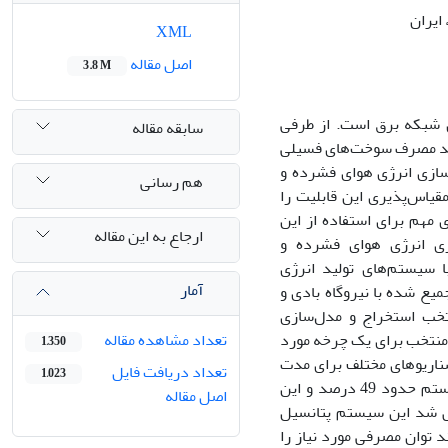
ایران
XML
اصل مقاله
3.8 M
ی شبکه برق است. از طرفی
سابقه مقاله
نند مصرف سوخت‌های فسیلی
سازی انرژی هوای فشرده و
هم رسانی
قیاس‌پذیری این قابلیت را
ی مهم برای استفاده از این
ارجاع به این مقاله
زی انرژی هوای فشرده و
 سیستم‌های تولید انرژی
آمار
یع شده با نیروگاه بادی و
تخب استخراج و مدل‌سازی
 منتخب برای یک چرخه مورد
تعداد مشاهده مقاله
1,350
سناریوهای مختلف برای مدت
تعداد دریافت فایل
1,023
یک هفته شبیه‌سازی نرم‌افزاری شد. بنابر نتایج پژوهش، بازدهی رفت و برگشتی سیستم حدود 49 درصد و این
اصل مقاله
چنین مشخص شد این سیستم پتانسیل
د توان مصرفی مورد نیاز را