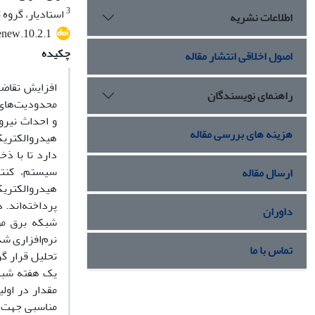
3
استادیار، گروه 
اطلاعات نشریه
enew.10.2.1
چکیده
اصول اخلاقی انتشار مقاله
افزایش تقاضا
راهنمای نویسندگان
محدودیت‌های 
و احداث نیرو
هزینه های بررسی مقاله
هیدروالکتریک
دارد تا با ذخ
سیستم، کنتر
ارسال مقاله
هیدروالکتری
پرداخته‌اند.
داوران
شبکه برق مور
نرم‌افزاری ش
تماس با ما
تحلیل قرار گ
مناسبی جهت یک