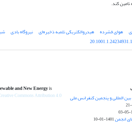
 تامین کند.
ی
هوای فشرده
هیدروالکتریکی تلمبه ذخیره‌ای
نیروگاه بادی
شبک
20.1001.1.24234931.1
newable and New Energy
is
reative Commons Attribution 4.0
ین المللی و پنجمین کنفرانس ملی
1
ای انجمن
1401-01-10