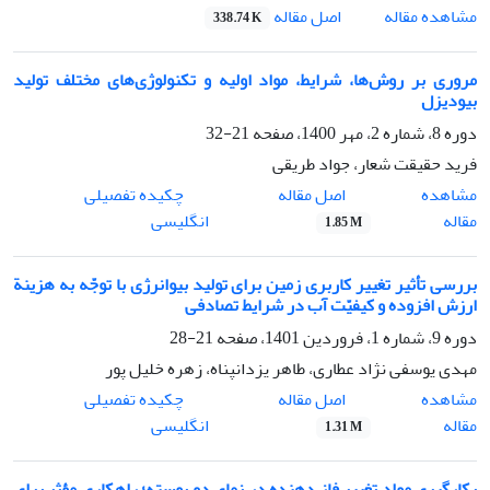
اصل مقاله
مشاهده مقاله
338.74 K
مروری بر روش‌ها، شرایط، مواد اولیه و تکنولوژی‌های مختلف تولید
بیودیزل
دوره 8، شماره 2، مهر 1400، صفحه
21-32
فرید حقیقت شعار، جواد طریقی
اصل مقاله
مشاهده
چکیده تفصیلی
مقاله
انگلیسی
1.85 M
بررسی تأثیر تغییر کاربری زمین برای تولید بیوانرژی با توجّه به هزینة
ارزش افزوده و کیفیّت آب در شرایط تصادفی
دوره 9، شماره 1، فروردین 1401، صفحه
21-28
مهدی یوسفی نژاد عطاری، طاهر یزدانپناه، زهره خلیل پور
اصل مقاله
مشاهده
چکیده تفصیلی
مقاله
انگلیسی
1.31 M
بکارگیری مواد تغییر فاز دهنده در نمای دو پوسته؛ راهکاری مؤثر برای