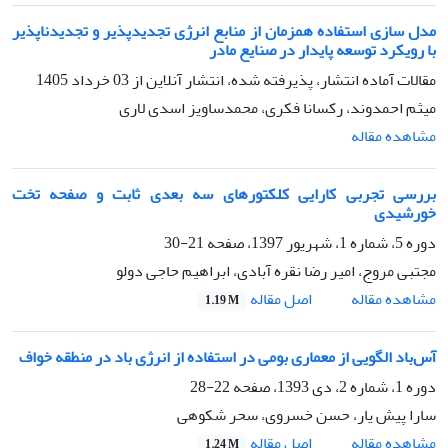
مدل سازی استفاده همزمان از منابع انرژی تجدیدپذیر و تجدیدناپذیر
با رویکرد توسعه پایدار در صنایع مادر
مقالات آماده انتشار، پذیرفته شده، انتشار آنلاین از
03 خرداد 1405
میثم احمدوند، رکسانا فکری، محمدساویز اسدی لاری
مشاهده مقاله
بررسی تجربی کارایی کلکتورهای سه بعدی ثابت و صفحه تخت
خورشیدی
دوره 5، شماره 1، شهریور 1397، صفحه
21-30
مجتبی مروج، امیر رضا نقره آبادی، ابراهیم حاجی دولو
اصل مقاله
مشاهده مقاله
1.19 M
آس‌باد الگویی از معماری بومی در استفاده از انرژی باد در منطقه خواف
دوره 1، شماره 2، دی 1393، صفحه
22-28
سارا پیش یار، حسن خسروی، سحر شکوهی
اصل مقاله
مشاهده مقاله
1.24 M