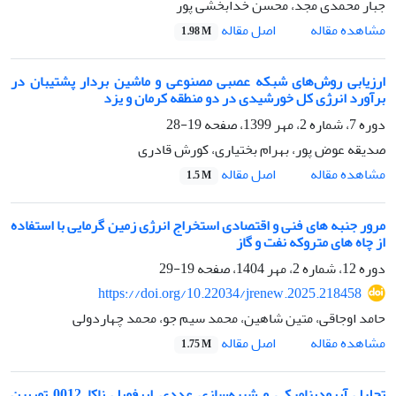
جبار محمدی مجد، محسن خدابخشی پور
اصل مقاله
مشاهده مقاله
1.98 M
ارزیابی روش‌های شبکه عصبی مصنوعی و ماشین بردار پشتیبان در
برآورد انرژی کل خورشیدی در دو منطقه کرمان و یزد
دوره 7، شماره 2، مهر 1399، صفحه
19-28
صدیقه عوض پور، بهرام بختیاری، کورش قادری
اصل مقاله
مشاهده مقاله
1.5 M
مرور جنبه های فنی و اقتصادی استخراج انرژی زمین گرمایی با استفاده
از چاه های متروکه نفت و گاز
دوره 12، شماره 2، مهر 1404، صفحه
19-29
https://doi.org/10.22034/jrenew.2025.218458
حامد اوجاقی، متین شاهین، محمد سیم جو، محمد چهاردولی
اصل مقاله
مشاهده مقاله
1.75 M
تحلیل آیرودینامیکی و شبیه‌سازی عددی ایرفویل ناکا 0012 توربین