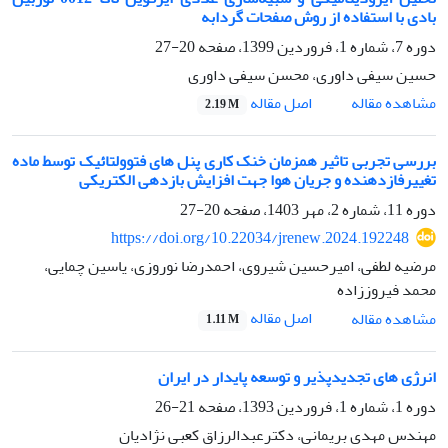
بادی با استفاده از روش صفحات گردابه
دوره 7، شماره 1، فروردین 1399، صفحه
20-27
حسین سیفی داوری، محسن سیفی داوری
اصل مقاله
مشاهده مقاله
2.19 M
بررسی تجربی تاثیر همزمان خنک کاری پنل های فتوولتائیک توسط ماده
تغییرفازدهنده و جریان هوا جهت افزایش بازدهی الکتریکی
دوره 11، شماره 2، مهر 1403، صفحه
20-27
https://doi.org/10.22034/jrenew.2024.192248
مرضیه لطفی، امیرحسین شیروی، احمدرضا نوروزی، یاسین چمایی،
محمد فیروززاده
اصل مقاله
مشاهده مقاله
1.11 M
انرژی های تجدیدپذیر و توسعه پایدار در ایران
دوره 1، شماره 1، فروردین 1393، صفحه
21-26
مهندس مهدی بریمانی، دکترعبدالرزاق کعبی نژادیان