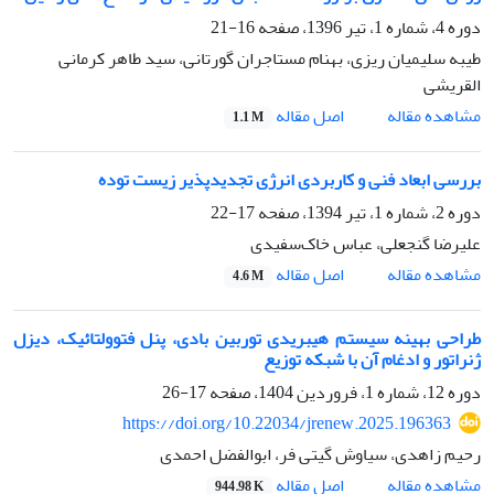
دوره 4، شماره 1، تیر 1396، صفحه
16-21
طیبه سلیمیان ریزی، بهنام مستاجران گورتانی، سید طاهر کرمانی
القریشی
اصل مقاله
مشاهده مقاله
1.1 M
بررسی ابعاد فنی و کاربردی انرژی تجدیدپذیر زیست توده
دوره 2، شماره 1، تیر 1394، صفحه
17-22
علیرضا گنجعلی، عباس خاک‌سفیدی
اصل مقاله
مشاهده مقاله
4.6 M
طراحی بهینه سیستم هیبریدی توربین بادی، پنل فتوولتائیک، دیزل
ژنراتور و ادغام آن با شبکه توزیع
دوره 12، شماره 1، فروردین 1404، صفحه
17-26
https://doi.org/10.22034/jrenew.2025.196363
رحیم زاهدی، سیاوش گیتی فر، ابوالفضل احمدی
اصل مقاله
مشاهده مقاله
944.98 K