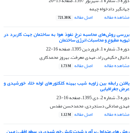
دوره 5، شماره 1، شهریور 1397، صفحه
15-20
جهانگیر دادخواه چیمه
اصل مقاله
مشاهده مقاله
721.38 K
بررسی روش‌های محاسبه نرخ نفوذ هوا به ساختمان جهت کاربرد در
تهویه مطبوع و محاسبات انرژی ساختمان
دوره 3، شماره 1، فروردین 1395، صفحه
16-22
دانیال حکیمی راد، مهدی معرفت، بهروز محمدکاری
اصل مقاله
مشاهده مقاله
1.73 M
یافتن رابطه بین زاویه شیب بهینه کلکتورهای لوله خلاء خورشیدی و
عرض جغرافیایی
دوره 3، شماره 2، دی 1395، صفحه
16-23
مهدی صادقی دستجردی، محمدحسن مقدس
اصل مقاله
مشاهده مقاله
1.12 M
روش های متداول برآورد شدت تابش خورشیدی در سطح افقی زمـین