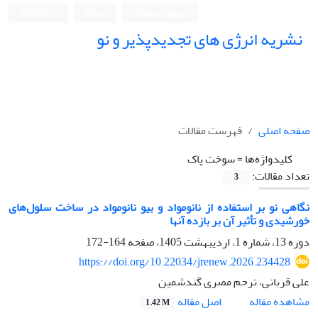
ورود به سامانه
ثبت نام
English
نشریه انرژی های تجدیدپذیر و نو
صفحه اصلی
فهرست مقالات
کلیدواژه‌ها =
سوخت پاک
تعداد مقالات:
3
نگاهی نو بر استفاده از نانو‌مواد و بیو نانومواد در ساخت سلول‌های
خورشیدی و تأثیر آن بر بازده آنها
دوره 13، شماره 1، اردیبهشت 1405، صفحه
164-172
https://doi.org/10.22034/jrenew.2026.234428
علی قربانی، ترحم مصری گندشمین
اصل مقاله
مشاهده مقاله
1.42 M