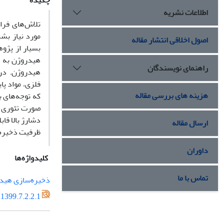
چکیده
اطلاعات نشریه
تلاش‌های فرا
مورد نیاز بش
اصول اخلاقی انتشار مقاله
بسیار از پژو
هیدروژن به ع
راهنمای نویسندگان
هیدروژن. در
فلزی، مواد پا
هزینه های بررسی مقاله
که توجه‌های ب
صورت تئوری بی
دشارژ بالا قا
ارسال مقاله
ظرفیت ذخیره‌
داوران
کلیدواژه‌ها
تماس با ما
ذخیره‌سازی هید
1399.7.2.2.1