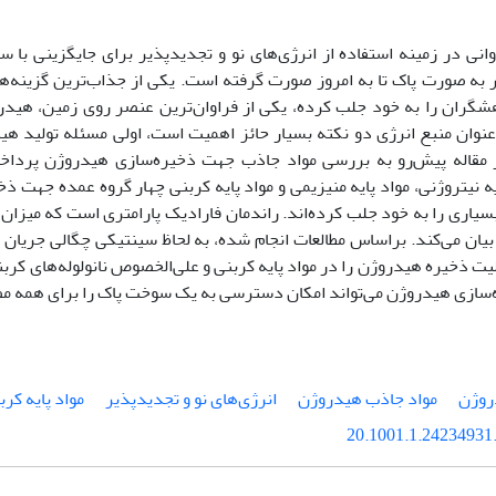
وانی در زمینه استفاده از انرژی‌های نو و تجدیدپذیر برای جایگزینی با 
ر به صورت پاک تا به امروز صورت گرفته است. یکی از جذاب‌ترین گزینه‌ها
هشگران را به خود جلب کرده، یکی از فراوان‌ترین عنصر روی زمین، هیدر
نوان منبع انرژی دو نکته بسیار حائز اهمیت است، اولی مسئله تولید ه
 مقاله پیش‌رو به بررسی مواد جاذب جهت ذخیره‌سازی هیدروژن پردا
یه نیتروژنی، مواد پایه منیزیمی و مواد پایه کربنی چهار گروه عمده جهت
سیاری را به خود جلب کرده‌اند. راندمان فارادیک پارامتری است که میزا
ان می‌‌کند. براساس مطالعات انجام شده، به لحاظ سینتیکی چگالی جریان بال
بلیت ذخیره هیدروژن را در مواد پایه کربنی و علی‌الخصوص نانولوله‌های کر
سازی هیدروژن می‌تواند امکان دسترسی به یک سوخت پاک را برای همه مص
روژن
مواد جاذب هیدروژن
انرژی‌های نو و تجدیدپذیر
مواد پایه کرب
20.1001.1.24234931.