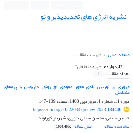
ورود به سامانه
ثبت نام
English
نشریه انرژی های تجدیدپذیر و نو
صفحه اصلی
فهرست مقالات
کلیدواژه‌ها =
پره متخلخل"
تعداد مقالات:
1
مروری بر توربین بادی محور عمودی اچ روتور داریوس با پره‌های
متخلخل
دوره 11، شماره 1، فروردین 1403، صفحه
139-147
https://doi.org/10.22034/jrenew.2023.184400
حسین سیفی، محسن سیفی داوری، شهریار کوراوند
اصل مقاله
مشاهده مقاله
1004.46 K