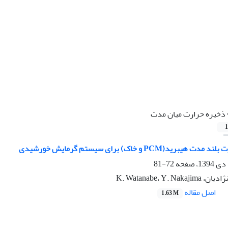
ذخیره حرارت میان مدت
1
د(PCM و خاک) برای سیستم گرمایش خورشیدی
72-81
K. Watanabe، Y. 
اصل مقاله
1.63 M