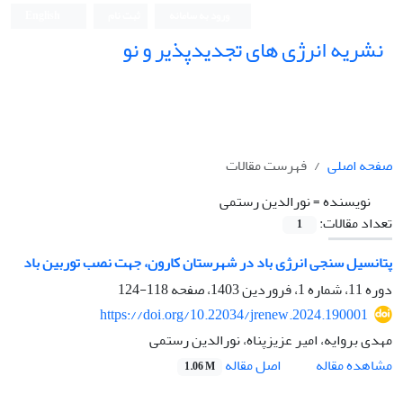
ورود به سامانه
ثبت نام
English
نشریه انرژی های تجدیدپذیر و نو
صفحه اصلی
فهرست مقالات
نویسنده =
نورالدین رستمی
تعداد مقالات:
1
پتانسیل سنجی انرژی باد در شهرستان کارون، جهت نصب توربین باد
دوره 11، شماره 1، فروردین 1403، صفحه
118-124
https://doi.org/10.22034/jrenew.2024.190001
مهدی بروایه، امیر عزیزپناه، نورالدین رستمی
اصل مقاله
مشاهده مقاله
1.06 M