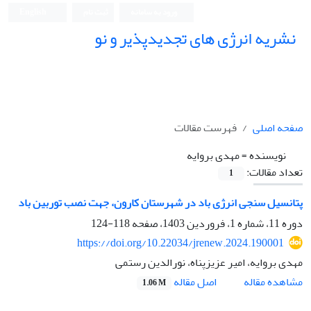
ورود به سامانه
ثبت نام
English
نشریه انرژی های تجدیدپذیر و نو
صفحه اصلی
فهرست مقالات
نویسنده =
مهدی بروایه
تعداد مقالات:
1
پتانسیل سنجی انرژی باد در شهرستان کارون، جهت نصب توربین باد
دوره 11، شماره 1، فروردین 1403، صفحه
118-124
https://doi.org/10.22034/jrenew.2024.190001
مهدی بروایه، امیر عزیزپناه، نورالدین رستمی
اصل مقاله
مشاهده مقاله
1.06 M