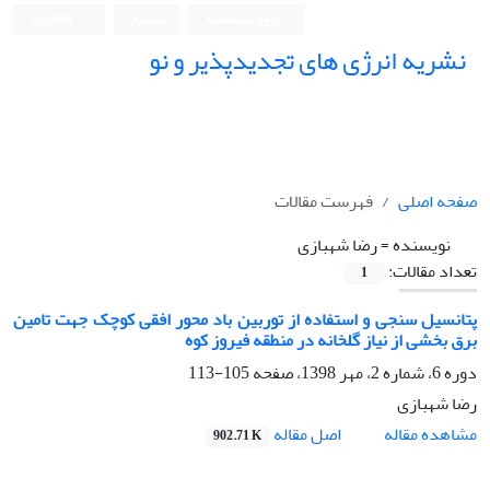
ورود به سامانه
ثبت نام
English
نشریه انرژی های تجدیدپذیر و نو
صفحه اصلی
فهرست مقالات
نویسنده =
رضا شهبازی
تعداد مقالات:
1
پتانسیل سنجی و استفاده از توربین باد محور افقی کوچک جهت تامین
برق بخشی از نیاز گلخانه در منطقه فیروز کوه
دوره 6، شماره 2، مهر 1398، صفحه
105-113
رضا شهبازی
اصل مقاله
مشاهده مقاله
902.71 K