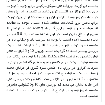
است.اکثر کشور‌ها انرژی الکتریسیته را ازسوخت های فسیلی
بدست می آورند.نیروگاه های سیکل ترکیبی برای تولید 1 کیلوات
برق 660 گرم گاز دی اکسید کربن تولید می‌کنند. در این پژوهش
در منطقه فیروزکوه استان تهران جهت استفاده از توربین کوچک
برای تامین برق گلخانه‌ها مطالعه شده است.با توجه به مطالعه
انجام شده ،فیروز کوه دارای چگالی باد (w/m2) 142 در ارتفاع 10
متری از سطح زمین است.در این منطقه سرعت باد 5.6 متر بر
ثانیه بدست آمده است. با توجه به سرعت باد و چگالی باد در
منطقه فیروز کوه از توربین ‌های باد 10 و 5 کیلووات هامر جهت
بررسی بیشتر استفاده گردیده است. توربین 10 و 5 کیلوات هامر
توان تولیدی به ترتیب 2394 و1532 وات را با توجه به چگالی باد
منطقه تولید می‌کند. برای کاهش هزینه های گلخانه می توان با
سرمایه گزاری درانرژی باد، ضمن بهره گیری از مزایای محیط
زیستی نسبت به تولید پراکنده مورد نیاز اقدام نمود و هزینه
محصولات گلخانه ای را در طولانی مدت کاهش داد.بررسی های
این مقاله نشان می دهد که توربین های 10 و5 کیلواتی هامردر
منطقه فیروزکوه و در ارتفاع 10 متری جهت نصب و استفاده
مناسب است