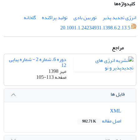
کلیدواژه‌ها
انرژی تجدید پذیر
توربین بادی
تولید پراکنده
گلخانه
20.1001.1.24234931.1398.6.2.13.5
مراجع
دوره 6، شماره 2 - شماره پیاپی
12
مهر 1398
صفحه
105-113
فایل ها
XML
اصل مقاله
902.71 K