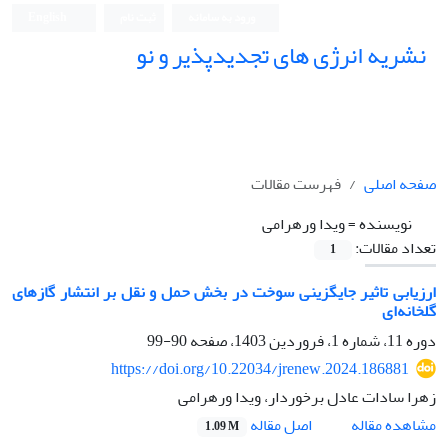
ورود به سامانه
ثبت نام
English
نشریه انرژی های تجدیدپذیر و نو
صفحه اصلی
فهرست مقالات
نویسنده =
ویدا ورهرامی
تعداد مقالات:
1
ارزیابی تاثیر جایگزینی سوخت در بخش حمل و نقل بر انتشار گازهای
گلخانه‌ای
دوره 11، شماره 1، فروردین 1403، صفحه
90-99
https://doi.org/10.22034/jrenew.2024.186881
زهرا سادات عادل برخوردار، ویدا ورهرامی
اصل مقاله
مشاهده مقاله
1.09 M