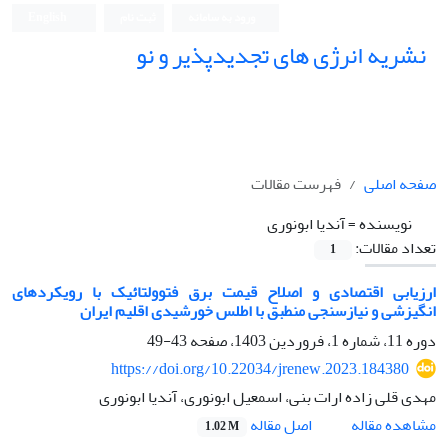
ورود به سامانه
ثبت نام
English
نشریه انرژی های تجدیدپذیر و نو
صفحه اصلی
فهرست مقالات
نویسنده =
آندیا ابونوری
تعداد مقالات:
1
ارزیابی اقتصادی و اصلاح قیمت برق فتوولتائیک با رویکرد‌های
انگیزشی و نیازسنجی منطبق با اطلس خورشیدی اقلیم ایران
دوره 11، شماره 1، فروردین 1403، صفحه
43-49
https://doi.org/10.22034/jrenew.2023.184380
مهدی قلی زاده ارات بنی، اسمعیل ابونوری، آندیا ابونوری
اصل مقاله
مشاهده مقاله
1.02 M