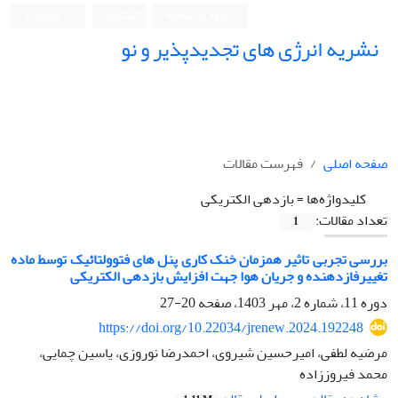
ورود به سامانه
ثبت نام
English
نشریه انرژی های تجدیدپذیر و نو
صفحه اصلی
فهرست مقالات
کلیدواژه‌ها =
بازدهی الکتریکی
تعداد مقالات:
1
بررسی تجربی تاثیر همزمان خنک کاری پنل های فتوولتائیک توسط ماده
تغییرفازدهنده و جریان هوا جهت افزایش بازدهی الکتریکی
دوره 11، شماره 2، مهر 1403، صفحه
20-27
https://doi.org/10.22034/jrenew.2024.192248
مرضیه لطفی، امیرحسین شیروی، احمدرضا نوروزی، یاسین چمایی،
محمد فیروززاده