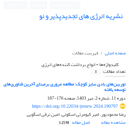
ورود به سامانه
ثبت نام
English
نشریه انرژی های تجدیدپذیر و نو
صفحه اصلی
فهرست مقالات
کلیدواژه‌ها =
انواع برداشت کننده‌های انرژی
تعداد مقالات:
1
توربین‌های بادی سایز کوچک: مطالعه مروری برمبنای آخرین فناوری‌های
توسعه یافته
دوره 11، شماره 2، مهر 1403، صفحه
176-187
https://doi.org/10.22034/jrenew.2024.190797
رضا محمودپور، امیر کیومرثی اسکوئی، امین ترقی اسگویی
اصل مقاله
مشاهده مقاله
1.25 M