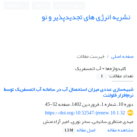
ورود به سامانه
ثبت نام
English
نشریه انرژی های تجدیدپذیر و نو
صفحه اصلی
فهرست مقالات
کلیدواژه‌ها =
آب اتمسفریک
تعداد مقالات:
1
شبیه‌سازی عددی میزان استحصال آب در سامانه آب اتمسفریک توسط
نرم‌افزار فلوئنت
دوره 10، شماره 1، فروردین 1402، صفحه
32-45
https://doi.org/10.52547/jrenew.10.1.32
مهدی منتظری سانیجی، سحر نوری، امیر آزادمنش
اصل مقاله
مشاهده مقاله
1.5 M