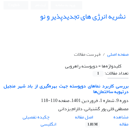
ورود به سامانه
ثبت نام
English
نشریه انرژی های تجدیدپذیر و نو
صفحه اصلی
فهرست مقالات
کلیدواژه‌ها =
دوپوسته راهرویی
تعداد مقالات:
1
بررسی کاربرد نماهای دوپوسته جهت بهره‌گیری از باد شهر منجیل
درتهویه ساختمان‌ها
دوره 9، شماره 1، فروردین 1401، صفحه
110-118
مصطفی قلی پور گشنیانی، دلارام یزدانی
اصل مقاله
مشاهده
چکیده تفصیلی
مقاله
انگلیسی
1.81 M