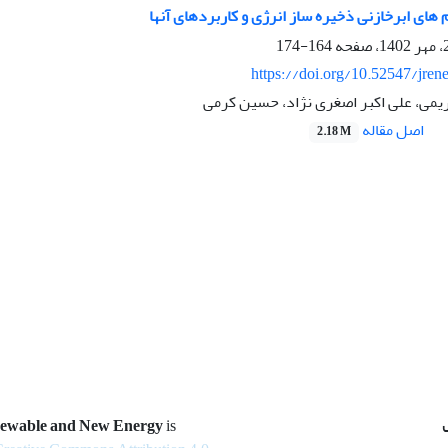
ای ابرخازنی ذخیره‏ ساز انرژی و کاربردهای آن‏ها
164-174
https://doi.org/10.52547/jren
ریمی، علی اکبر اصغری نژاد، حسین کرمی
اصل مقاله
2.18 M
newable and New Energy
is