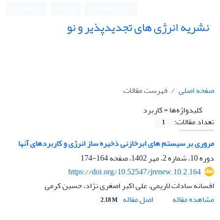
ورود به سامانه
ثبت نام
English
نشریه انرژی های تجدیدپذیر و نو
صفحه اصلی
فهرست مقالات
کلیدواژه‌ها =
کاربرد
تعداد مقالات:
1
مروری بر سیستم های ابرخازنی ذخیره‏ ساز انرژی و کاربردهای آن‏ها
دوره 10، شماره 2، مهر 1402، صفحه
164-174
https://doi.org/10.52547/jrenew.10.2.164
افسانه سادات لاریمی، علی اکبر اصغری نژاد، حسین کرمی
اصل مقاله
مشاهده مقاله
2.18 M