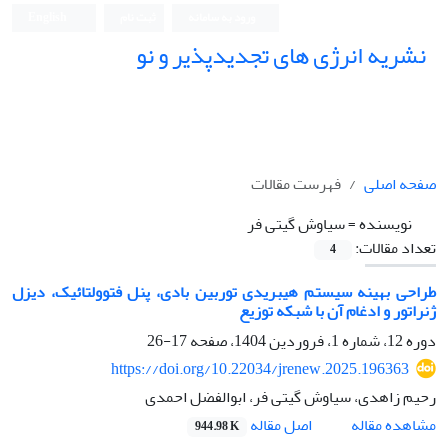
ورود به سامانه
ثبت نام
English
نشریه انرژی های تجدیدپذیر و نو
صفحه اصلی
فهرست مقالات
نویسنده =
سیاوش گیتی فر
تعداد مقالات:
4
طراحی بهینه سیستم هیبریدی توربین بادی، پنل فتوولتائیک، دیزل
ژنراتور و ادغام آن با شبکه توزیع
دوره 12، شماره 1، فروردین 1404، صفحه
17-26
https://doi.org/10.22034/jrenew.2025.196363
رحیم زاهدی، سیاوش گیتی فر، ابوالفضل احمدی
اصل مقاله
مشاهده مقاله
944.98 K