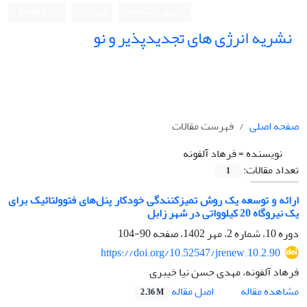
ورود به سامانه
ثبت نام
English
نشریه انرژی های تجدیدپذیر و نو
صفحه اصلی
فهرست مقالات
نویسنده =
فرهاد آلفونه
تعداد مقالات:
1
ارائه و توسعه یک روش تمیزکنندگی خودکار پنل‌های فتوولتائیک برای
یک نیروگاه 20 کیلوواتی در شهر زابل
دوره 10، شماره 2، مهر 1402، صفحه
90-104
https://doi.org/10.52547/jrenew.10.2.90
فرهاد آلفونه، مهدی حسن نیا خیبری
اصل مقاله
مشاهده مقاله
2.36 M