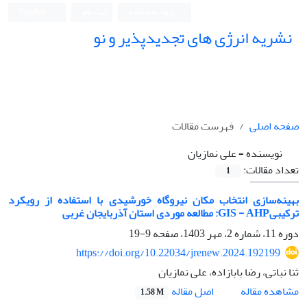
ورود به سامانه
ثبت نام
English
نشریه انرژی های تجدیدپذیر و نو
صفحه اصلی
فهرست مقالات
نویسنده =
علی نمازیان
تعداد مقالات:
1
بهینه‌سازی انتخاب مکان نیروگاه خورشیدی با استفاده از رویکرد
ترکیبیGIS - AHP: مطالعه موردی استان آذربایجان غربی
دوره 11، شماره 2، مهر 1403، صفحه
9-19
https://doi.org/10.22034/jrenew.2024.192199
ثنا نباتی، رضا بابازاده، علی نمازیان
اصل مقاله
مشاهده مقاله
1.58 M