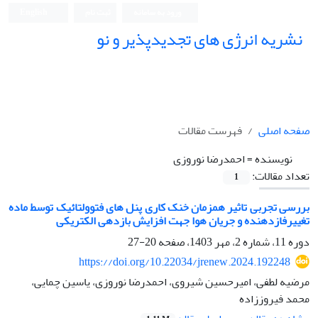
ورود به سامانه
ثبت نام
English
نشریه انرژی های تجدیدپذیر و نو
صفحه اصلی
فهرست مقالات
نویسنده =
احمدرضا نوروزی
تعداد مقالات:
1
بررسی تجربی تاثیر همزمان خنک کاری پنل های فتوولتائیک توسط ماده
تغییرفازدهنده و جریان هوا جهت افزایش بازدهی الکتریکی
دوره 11، شماره 2، مهر 1403، صفحه
20-27
https://doi.org/10.22034/jrenew.2024.192248
مرضیه لطفی، امیرحسین شیروی، احمدرضا نوروزی، یاسین چمایی،
محمد فیروززاده