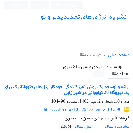
ورود به سامانه
ثبت نام
English
نشریه انرژی های تجدیدپذیر و نو
صفحه اصلی
فهرست مقالات
نویسنده =
مهدی حسن نیا خیبری
تعداد مقالات:
1
ارائه و توسعه یک روش تمیزکنندگی خودکار پنل‌های فتوولتائیک برای
یک نیروگاه 20 کیلوواتی در شهر زابل
دوره 10، شماره 2، مهر 1402، صفحه
90-104
https://doi.org/10.52547/jrenew.10.2.90
فرهاد آلفونه، مهدی حسن نیا خیبری
اصل مقاله
مشاهده مقاله
2.36 M