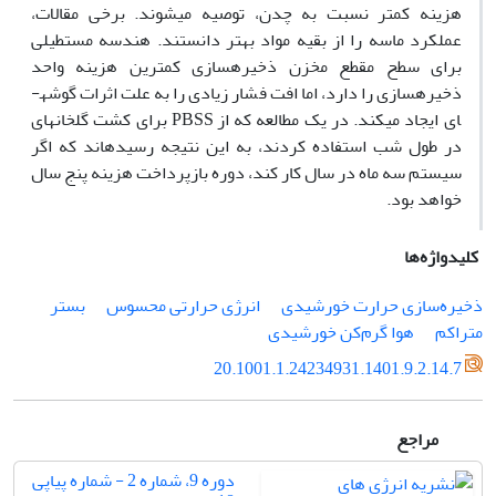
هزینه کمتر نسبت به چدن، توصیه می­شوند. برخی مقالات،
عملکرد ماسه را از بقیه مواد بهتر دانستند. هندسه مستطیلی
برای سطح مقطع مخزن ذخیره­سازی کمترین هزینه واحد
ذخیره­سازی را دارد، اما افت فشار زیادی را به علت اثرات گوشه­
ای ایجاد می­کند. در یک مطالعه که از PBSS برای کشت گلخانه­ای
در طول شب استفاده کردند، به این نتیجه رسیده­اند که اگر
سیستم سه ماه در سال کار کند، دوره بازپرداخت هزینه پنج سال
خواهد بود.
کلیدواژه‌ها
ذخیره‌سازی حرارت خورشیدی
انرژی حرارتی محسوس
بستر
متراکم
هوا گرم‌کن خورشیدی
20.1001.1.24234931.1401.9.2.14.7
مراجع
دوره 9، شماره 2 - شماره پیاپی