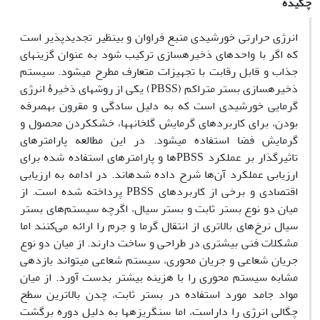
چکیده
انرژی حرارتی خورشیدی منبع فراوان و بی­نظیر تجدیدپذیر است
که اگر با واحدهای ذخیره­سازی ترکیب شود به عنوان گزینه­ای
جذاب و قابل رقابت با تجهیزات متعارف مطرح می­شود. سیستم
ذخیره­سازی بستر متراکم (PBSS) یکی از روش­های ذخیرۀ انرژی
گرمایی خورشیدی است که به دلیل سادگی و مقرون به­صرفه
بودن، برای کاربردهای گرمایش گلخانه­ها، خشک­کردن محصول و
گرمایش فضا استفاده می­شود. در این مطالعه پارامترهای
تاثیرگذار بر عملکرد PBSSها و پارامترهای استفاده شده برای
ارزیابی عملکرد آن‌ها شرح داده شده­اند. در ادامه به ارزیابی
اقتصادی و برخی از کاربردهای PBSS پرداخته شده است. از
میان دو نوع بستر ثابت و بستر سیال، اگرچه سیستم‌های بستر
سیال نرخ‌های بالاتری از انتقال گرما و جرم را ارائه می‌کنند اما
مشکلات فنی بیشتری در طراحی و ساخت دارند. از میان دو نوع
جریان شعاعی و جریان محوری، سیستم شعاعی می­تواند بازدهی
مشابه سیستم محوری را با هزینه بیشتر بدست آورد. از میان
مواد جامد مورد استفاده در بستر ثابت، چدن بالاترین سطح
چگالی انرژی را داراست، اما سنگریزه­ها به دلیل دوره برگشت