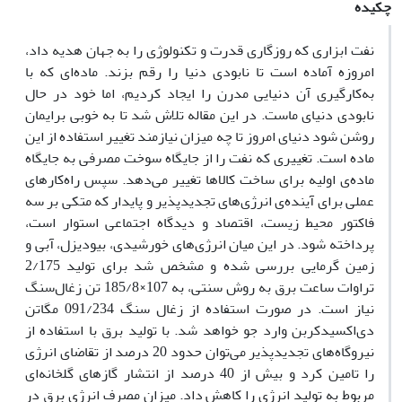
چکیده
نفت ابزاری که روزگاری قدرت و تکنولوژی را به جهان هدیه داد،
امروزه آماده است تا نابودی دنیا را رقم بزند. ماده‌ای که با
به‌کارگیری‌ آن دنیایی مدرن را ایجاد کردیم، اما خود در حال
نابودی دنیای ماست. در این مقاله تلاش شد تا به خوبی برایمان
روشن شود دنیای امروز تا چه میزان نیازمند تغییر استفاده از این
ماده است. تغییری که نفت را از جایگاه سوخت مصرفی به جایگاه
ماده‌ی اولیه برای ساخت کالا‌ها تغییر می‌دهد. سپس راه‌کارهای
عملی برای آینده‌ی انرژی‌های تجدیدپذیر و پایدار که متکی بر سه
فاکتور محیط زیست، اقتصاد و دیدگاه اجتماعی استوار است،
پرداخته شود. در این میان انرژی‌های خورشیدی، بیودیزل، آبی و
زمین گرمایی بررسی شده و مشخص شد برای تولید 2/175
تراوات ساعت برق به روش سنتی، به 107×185/8 تن زغال‌سنگ
نیاز است. در صورت استفاده از زغال سنگ 091/234 مگاتن
دی‌اکسیدکربن وارد جو خواهد شد. با تولید برق با استفاده از
نیروگاه‌های تجدیدپذیر می‌توان حدود 20 درصد از تقاضای انرژی
را تامین کرد و بیش از 40 درصد از انتشار گازهای گلخانه‌ای
مربوط به تولید انرژی را کاهش داد. میزان مصرف انرژی برق در