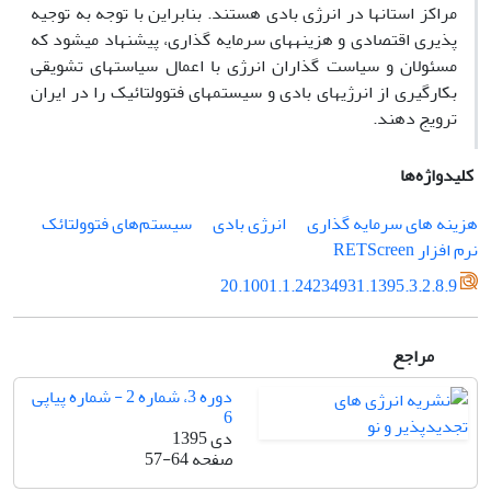
مراکز استان­ها در انرژی بادی هستند. بنابراین با توجه به توجیه
پذیری اقتصادی و هزینه­های سرمایه گذاری، پیشنهاد می­شود که
مسئولان و سیاست گذاران انرژی با اعمال سیاست­های تشویقی
بکارگیری از انرژی­های بادی و سیستم­های فتوولتائیک را در ایران
ترویج دهند.
کلیدواژه‌ها
هزینه های سرمایه گذاری
انرژی بادی
سیستم‌های فتوولتائک
نرم افزار RETScreen
20.1001.1.24234931.1395.3.2.8.9
مراجع
دوره 3، شماره 2 - شماره پیاپی
6
دی 1395
صفحه
57-64