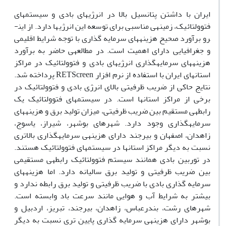
ایران با داشتن پتانسیل بالا در انرژی­های بادی و سیستم­های
فتوولتائیک، زمینه­ی مناسبی برای توسعه این انرژی­ها دارد. از این­
رو برآورد صحیح هزینه­های سرمایه گذاری با توجه شرایط اقلیمی
و جغرافیایی دارای اهمیت است. در مطالعه­ی حاضر به برآورد
هزینه­های سرمایه­گذاری انرژی­­های بادی و فتوولتائیک در مراکز
استان­های ایران با استفاده از نرم افزار RETScreen پرداخته شد.
نتایج حاکی از ضریب ظرفیتی بالای انرژی بادی و فتوولتائیک در
برخی از مراکز استان­ها است. در سیستم­های فتوولتائیک یک
رابطه­ی مستقیم بین ضریب ظرفیتی، میزان تولید برق و هزینه­های
سرمایه­گذاری وجود دارد. شهرهای بوشهر، شیراز، یاسوج،
زاهدان، اصفهان و بیرجند دارای هزینه­ی سرمایه­گذاری بالاتری
نسبت به دیگر مراکز استان­ها در سیستم­های فتوولتائیک هستند.
در توربین بادی همانند سیستم فتوولتائیک رابطه­ی مستقیمی
بین ضریب ظرفیتی و تولید برق سالیانه دارد. اما هزینه­های
سرمایه گذاری بادی با ضریب ظرفیتی و تولید برق رابطه ندارد و
بیشتر به شرایط آب و هوایی مانند سرعت باد وابسته است.
شهرهای رشت، بندرعباس، زاهدان، بیرجند، تبریز، اردبیل و
بوشهر دارای هزینه­ی سرمایه گذاری پایین تری نسبت به دیگر