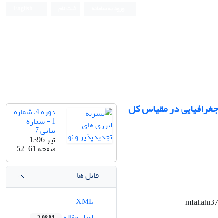
ورود به سامانه
ثبت نام
English
 جغرافیایی در مقیاس کل
دوره 4، شماره
1 - شماره
پیاپی 7
تیر 1396
صفحه
52-61
فایل ها
XML
اصل مقاله
2.08 M