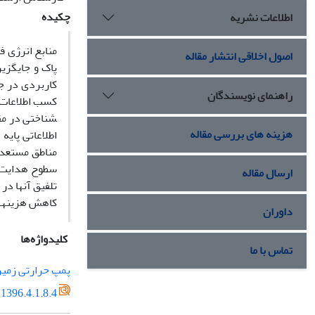
چکیده
اطلاعات نشریه
منابع انرژی فس
اصول اخلاقی انتشار مقاله
پاک و جایگزین
کاربردی در ج
راهنمای نویسندگان
شناختی در مقی
هزینه های بررسی مقاله
اطلاعاتی پایه
مناطق مستعد 
سطوح هدایت گ
ارسال مقاله
تلفیق آنها در
کاهش هزینه­ه
داوران
کلیدواژه‌ها
تماس با ما
پمپ حرارتی زمین
1396.4.1.8.4