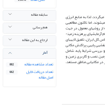
سابقه مقاله
می­گردد، لذا به منابع انرژی
­شوند، اما تاکنون مطالعه­ی
هم رسانی
 از روش­های معمول در جهت
کسب اطلاعات دقیق از شرایط محلی زمین برای نصب، نیازمند تجهیزات آزمایشگاهی و انجام آزمایش­های پرهزینه زمین­
 کل ایران، تلفیق لایه­های
ارجاع به این مقاله
قشه­ی پایه­ی پراکنش مکانی
و بررسی شرایط پایه، شامل
آمار
ین نصب و کاربری زمین و
در مکان­یابی مناطق مستعد،
تعداد مشاهده مقاله
882
تعداد دریافت فایل
662
اصل مقاله