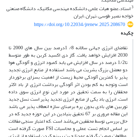
مهندسی مکانیک،
3
استاد،عضو هیات علمی دانشکده مهندسی مکانیک، دانشگاه صنعتی
خواجه نصیر طوسی ،تهران ،ایران
https://doi.org/10.22034/jrenew.2025.208670
چکیده
تقاضای انرژی جهانی سالانه 8/ 1درصد بین سال های 2000 تا
2030 افزایش خواهد یافت. گاز دی اکسید کربن به طور متوسط
تا1/2 درصد در سال افزایش می یابد کمبود انرژی و آلودگی هوا
دو معضل بزرگ بشریت می باشد استفاده از منابع انرژی تجدید
پذیر با کمترین آلودکی محیط زیست از اهمیت بسزای برخوردار
است وتوجه به کم بودن اثر آلودگی برداشت انرژی از باد اکثر
محققان را به سمت تحقیق در مورد این نوع انرژی سوق داده
است. انرژی باد یکی از منابع انرژی تجدید پذیر است نسل جدید
توربین های بادی بدون پره برمبنای سازه انعطاف پذیر می باشد
این مقاله مروری بر 67 تحقیق بنیادین در این حوزه جدید که در
حال بررسی توسط محققین می‌باشد است .که اعتبار سنجی مقالات
بر اساس انجام تست عملی و محاسبات FSI صورت گرفته است
.مطالعات صورت گرفته عمدتا جهت بهینه کردن استفاده از انرژی