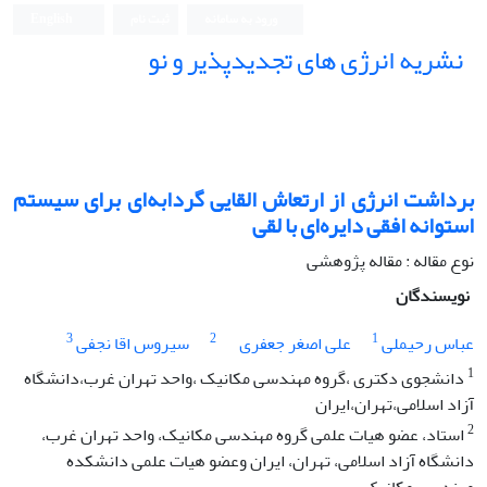
ورود به سامانه
ثبت نام
English
نشریه انرژی های تجدیدپذیر و نو
برداشت انرژی از ارتعاش القایی گردابه‌ای برای سیستم
استوانه افقی دایره‌ای با لقی
نوع مقاله : مقاله پژوهشی
نویسندگان
3
2
1
عباس رحیملی
علی اصغر جعفری
سیروس اقا نجفی
1
دانشجوی دکتری ،گروه مهندسی مکانیک ،واحد تهران غرب،دانشگاه
آزاد اسلامی،تهران،ایران
2
استاد، عضو هیات علمی گروه مهندسی مکانیک، واحد تهران غرب،
دانشگاه آزاد اسلامی، تهران، ایران وعضو هیات علمی دانشکده