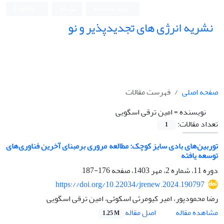
ورود به سامانه
ثبت نام
English
نشریه انرژی های تجدیدپذیر و نو
صفحه اصلی
فهرست مقالات
نویسنده =
امین ترقی اسگویی
تعداد مقالات:
1
توربین‌های بادی سایز کوچک: مطالعه مروری برمبنای آخرین فناوری‌های
توسعه یافته
دوره 11، شماره 2، مهر 1403، صفحه
176-187
https://doi.org/10.22034/jrenew.2024.190797
رضا محمودپور، امیر کیومرثی اسکوئی، امین ترقی اسگویی
اصل مقاله
مشاهده مقاله
1.25 M