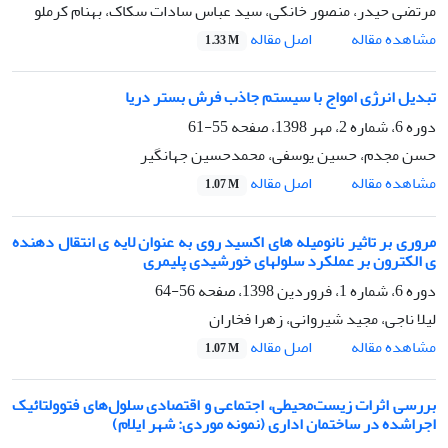
مرتضی حیدر، منصور خانکی، سید عباس سادات سکاک، بهنام کرملو
اصل مقاله
مشاهده مقاله
1.33 M
تبدیل انرژی امواج با سیستم جاذب فرش بستر دریا
دوره 6، شماره 2، مهر 1398، صفحه
55-61
حسن مجدم، حسین یوسفی، محمدحسین جهانگیر
اصل مقاله
مشاهده مقاله
1.07 M
مروری بر تاثیر نانومیله های اکسید روی به عنوان لایه ی انتقال دهنده
ی الکترون بر عملکرد سلولهای خورشیدی پلیمری
دوره 6، شماره 1، فروردین 1398، صفحه
56-64
لیلا ناجی، مجید شیروانی، زهرا فخاران
اصل مقاله
مشاهده مقاله
1.07 M
بررسی اثرات زیست‌محیطی، اجتماعی و اقتصادی سلول‌های فتوولتائیک
اجراشده در ساختمان اداری (نمونه موردی: شهر ایلام)