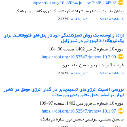
https://doi.org/10.22034/jrenew.2026.234592
پیمان تقی پور، رضا رستم زاده، کریم اسگندری، کامران سرهنگی
اصل مقاله
مشاهده مقاله
2.02 M
ارائه و توسعه یک روش تمیزکنندگی خودکار پنل‌های فتوولتائیک برای
یک نیروگاه 20 کیلوواتی در شهر زابل
دوره 10، شماره 2، مهر 1402، صفحه
90-104
https://doi.org/10.52547/jrenew.10.2.90
فرهاد آلفونه، مهدی حسن نیا خیبری
اصل مقاله
مشاهده مقاله
2.36 M
بررسی اهمیت انرژی‌های تجدیدپذیر در گذار انرژی موفق در کشور
ایران بر اساس مدل تحلیل مدیریتی سوات
دوره 10، شماره 1، فروردین 1402، صفحه
97-109
https://doi.org/10.52547/jrenew.10.1.97
محسن سلیمی، مرتضی حسین پور، بهاره دودانگه