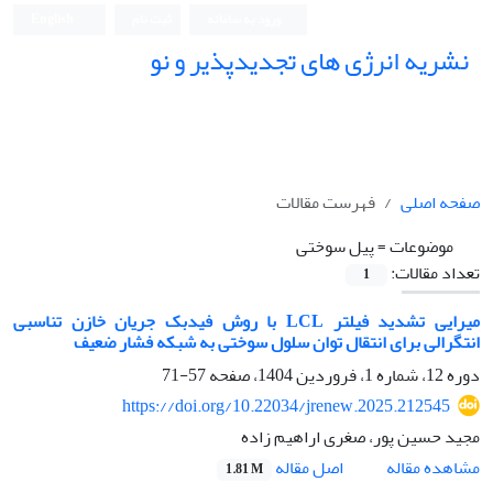
ورود به سامانه
ثبت نام
English
نشریه انرژی های تجدیدپذیر و نو
صفحه اصلی
فهرست مقالات
موضوعات =
پیل سوختی
تعداد مقالات:
1
میرایی تشدید فیلتر LCL با روش فیدبک جریان خازن تناسبی
انتگرالی برای انتقال توان سلول سوختی به شبکه فشار ضعیف
دوره 12، شماره 1، فروردین 1404، صفحه
57-71
https://doi.org/10.22034/jrenew.2025.212545
مجید حسین پور، صغری اراهیم زاده
اصل مقاله
مشاهده مقاله
1.81 M