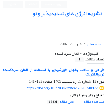
ورود به سامانه
ثبت نام
English
نشریه انرژی های تجدیدپذیر و نو
صفحه اصلی
فهرست مقالات
کلیدواژه‌ها =
المان سرد کننده
تعداد مقالات:
1
طراحی و ساخت یخچال خورشیدی با استفاده از المان سردکننده
ترموالکتریک
دوره 13، شماره 1، اردیبهشت 1405، صفحه
133-141
https://doi.org/10.22034/jrenew.2026.240972
معراج رجایی، مینا جلالی
اصل مقاله
مشاهده مقاله
1.58 M