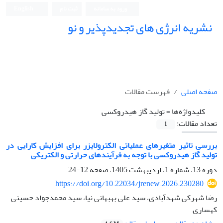
ورود به سامانه
ثبت نام
English
نشریه انرژی های تجدیدپذیر و نو
صفحه اصلی
فهرست مقالات
کلیدواژه‌ها =
تولید گاز هیدروکسی
تعداد مقالات:
1
بررسی تاثیر متغیرهای عملیاتی الکترولایزر برای افزایش کارایی در
تولید گاز هیدروکسی با توجه به فرآیندهای حرارتی و الکتریکی
دوره 13، شماره 1، اردیبهشت 1405، صفحه
12-24
https://doi.org/10.22034/jrenew.2026.230280
رضا شهرکی شهدآبادی، سید علی بهبهانی نیا، سید محمدجواد حسینی
کهساری