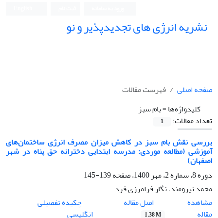
ورود به سامانه
ثبت نام
English
نشریه انرژی های تجدیدپذیر و نو
صفحه اصلی
فهرست مقالات
کلیدواژه‌ها =
بام سبز
تعداد مقالات:
1
بررسی نقش بام سبز در کاهش میزان مصرف انرژی ساختمان‌های
آموزشی (مطالعه موردی: مدرسه ابتدایی دخترانه حق پناه در شهر
اصفهان)
دوره 8، شماره 2، مهر 1400، صفحه
139-145
محمد نیرومند، نگار فرامرزی فرد
اصل مقاله
مشاهده
چکیده تفصیلی
مقاله
انگلیسی
1.38 M