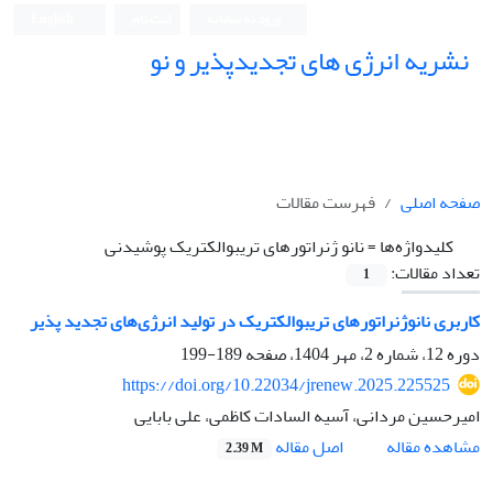
ورود به سامانه
ثبت نام
English
نشریه انرژی های تجدیدپذیر و نو
صفحه اصلی
فهرست مقالات
کلیدواژه‌ها =
نانو ژنراتورهای تریبوالکتریک پوشیدنی
تعداد مقالات:
1
کاربری نانوژنراتورهای تریبوالکتریک در تولید انرژی‌های تجدید پذیر
دوره 12، شماره 2، مهر 1404، صفحه
189-199
https://doi.org/10.22034/jrenew.2025.225525
امیرحسین مردانی، آسیه السادات کاظمی، علی بابایی
اصل مقاله
مشاهده مقاله
2.39 M