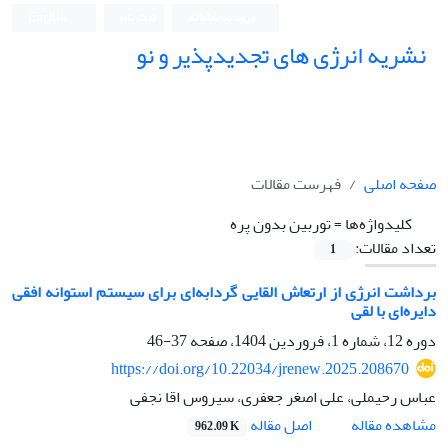
ورود به سامانه
ثبت نام
English
نشریه انرژی های تجدیدپذیر و نو
صفحه اصلی
فهرست مقالات
کلیدواژه‌ها =
توربین بدون پره
تعداد مقالات:
1
برداشت انرژی از ارتعاش القایی گردابه‌ای برای سیستم استوانه افقی
دایره‌ای با لقی
دوره 12، شماره 1، فروردین 1404، صفحه
37-46
https://doi.org/10.22034/jrenew.2025.208670
عباس رحیملی، علی اصغر جعفری، سیروس اقا نجفی
اصل مقاله
مشاهده مقاله
962.09 K