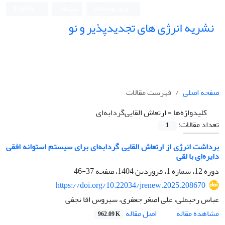
ورود به سامانه
ثبت نام
English
نشریه انرژی های تجدیدپذیر و نو
صفحه اصلی
فهرست مقالات
کلیدواژه‌ها =
ارتعاش القایی‌گردابه‌ای
تعداد مقالات:
1
برداشت انرژی از ارتعاش القایی گردابه‌ای برای سیستم استوانه افقی
دایره‌ای با لقی
دوره 12، شماره 1، فروردین 1404، صفحه
37-46
https://doi.org/10.22034/jrenew.2025.208670
عباس رحیملی، علی اصغر جعفری، سیروس اقا نجفی
اصل مقاله
مشاهده مقاله
962.09 K