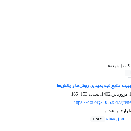
کنترل بهینه
1
هینه منابع تجدیدپذیر، روش‌ها و چالش‌ها
153-165
https://doi.org/10.52547/jren
ا زارعی زهدی
اصل مقاله
1.24 M