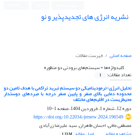
ورود به سامانه
ثبت نام
English
نشریه انرژی های تجدیدپذیر و نو
صفحه اصلی
فهرست مقالات
کلیدواژه‌ها =
سیستم‌های برودتی دو منظوره
تعداد مقالات:
1
تحلیل انرژی-ترمودینامیکی دو سیستم تبرید تراکمی با هدف تامین دو
محدوده دمایی بالای صفر و پایین صفر درجه با مبردهای دوستدار
محیط‌زیست در اقلیم‌های مختلف
دوره 12، شماره 1، فروردین 1404، صفحه
1-10
https://doi.org/10.22034/jrenew.2024.196549
مصطفی مافی، احسان طاهران، سید علیرضا زرآبادی
اصل مقاله
مشاهده مقاله
1.33 M