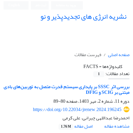
ورود به سامانه
ثبت نام
English
نشریه انرژی های تجدیدپذیر و نو
صفحه اصلی
فهرست مقالات
کلیدواژه‌ها =
FACTS
تعداد مقالات:
1
بررسی اثر SSSC بر پایداری سیستم قدرت متصل به توربین‌های بادی
مبتنی بر SCIG و DFIG
دوره 11، شماره 2، مهر 1403، صفحه
80-89
https://doi.org/10.22034/jrenew.2024.196245
احمدرضا عبداللهی چیرانی، علی کرمی
اصل مقاله
مشاهده مقاله
1.76 M