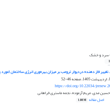
سرد و خشک
1
د تغییر فاز دهنده دردیوار ترومب بر میزان بهره‌وری انرژی ساختمان (مو
46-52
https://doi.org/10.22034/jrenew.
حسین مدی، مریم آزموده، نجمه ماستری فراهانی
اصل مقاله
1.08 M