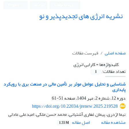
ورود به سامانه
ثبت نام
English
نشریه انرژی های تجدیدپذیر و نو
صفحه اصلی
فهرست مقالات
کلیدواژه‌ها =
کارایی انرژی
تعداد مقالات:
1
شناسایی و تحلیل عوامل موثر بر تأمین مالی در صنعت برق با رویکرد
پایداری
دوره 12، شماره 2، مهر 1404، صفحه
51-61
https://doi.org/10.22034/jrenew.2025.219528
نیما اژدری، پیمان غفاری آشتیانی، محمد حسن ملکی، امیدعلی عادلی
اصل مقاله
مشاهده مقاله
1.55 M