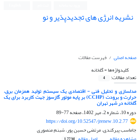
ورود به سامانه
ثبت نام
English
نشریه انرژی های تجدیدپذیر و نو
صفحه اصلی
فهرست مقالات
کلیدواژه‌ها =
گلخانه
تعداد مقالات:
4
مدلسازی و تحلیل فنی - اقتصادی یک سیستم تولید همزمان برق،
حرارت و برودت (CCHP) بر پایه موتور گازسوز جهت کاربرد برای یک
گلخانه در شهر تهران
دوره 10، شماره 2، مهر 1402، صفحه
77-89
https://doi.org/10.52547/jrenew.10.2.77
جاماسب پیرکندی، مرتضی حسین پور، شبنم منصوری
اصل مقاله
مشاهده مقاله
1.77 M