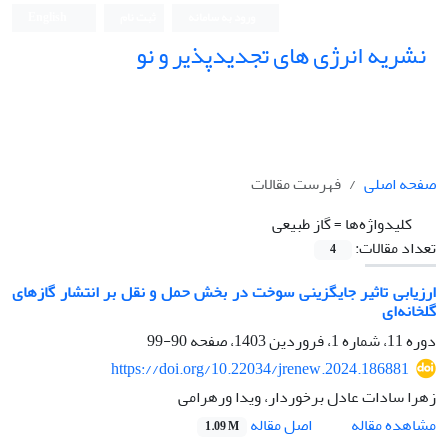
ورود به سامانه
ثبت نام
English
نشریه انرژی های تجدیدپذیر و نو
صفحه اصلی
فهرست مقالات
کلیدواژه‌ها =
گاز طبیعی
تعداد مقالات:
4
ارزیابی تاثیر جایگزینی سوخت در بخش حمل و نقل بر انتشار گازهای
گلخانه‌ای
دوره 11، شماره 1، فروردین 1403، صفحه
90-99
https://doi.org/10.22034/jrenew.2024.186881
زهرا سادات عادل برخوردار، ویدا ورهرامی
اصل مقاله
مشاهده مقاله
1.09 M