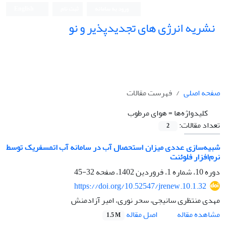
ورود به سامانه
ثبت نام
English
نشریه انرژی های تجدیدپذیر و نو
صفحه اصلی
فهرست مقالات
کلیدواژه‌ها =
هوای مرطوب
تعداد مقالات:
2
شبیه‌سازی عددی میزان استحصال آب در سامانه آب اتمسفریک توسط
نرم‌افزار فلوئنت
دوره 10، شماره 1، فروردین 1402، صفحه
32-45
https://doi.org/10.52547/jrenew.10.1.32
مهدی منتظری سانیجی، سحر نوری، امیر آزادمنش
اصل مقاله
مشاهده مقاله
1.5 M