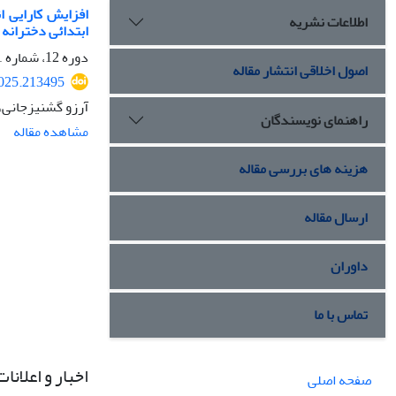
افزایش کارایی ا
اطلاعات نشریه
ابتدائی دخترانه 
دوره 12، شماره 1، فروردین 1404، صفحه
اصول اخلاقی انتشار مقاله
2025.213495
آرزو گشنیزجانی،
راهنمای نویسندگان
مشاهده مقاله
هزینه های بررسی مقاله
ارسال مقاله
داوران
تماس با ما
اخبار و اعلانات
صفحه اصلی